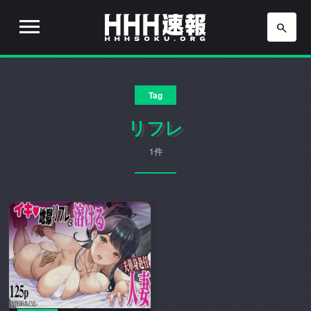
H
H
H
H
H
速
Tag
H
報
は
リフレ
速
流
行
1件
報
り
の
ア
ニ
メ
や
ゲ
ー
ム
の