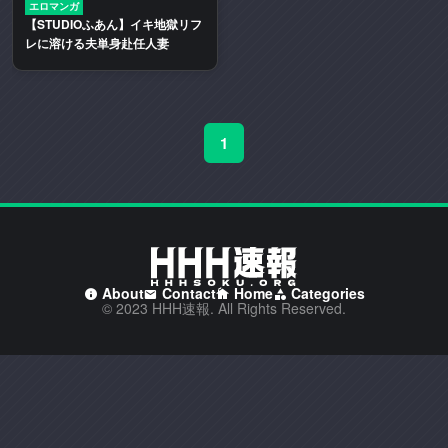
エロマンガ
二
【STUDIOふあん】イキ地獄リフ
次
レに溶ける夫単身赴任人妻
創
作
エ
ロ
1
動
画
や
エ
ロ
漫
画
About
Contact
Home
Categories
© 2023 HHH速報. All Rights Reserved.
を
多
く
取
り
扱