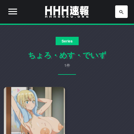
H
H
H
H
H
速
Series
H
報
は
ちょろ・めす・でいず
速
流
行
1件
報
り
の
ア
ニ
メ
や
ゲ
ー
ム
の