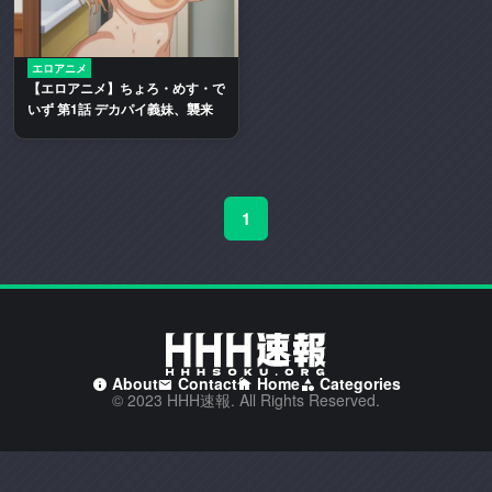
二
次
創
エロアニメ
【エロアニメ】ちょろ・めす・で
作
いず 第1話 デカパイ義妹、襲来
エ
ロ
動
画
1
や
エ
ロ
漫
画
を
多
About
Contact
Home
Categories
く
© 2023 HHH速報. All Rights Reserved.
取
り
扱