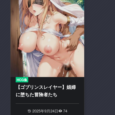
の
二
次
創
作
エ
ロ
動
画
や
エ
ロ
漫
HCG集
画
【ゴブリンスレイヤー】娼婦
を
に堕ちた冒険者たち
多
く
取
2025年9月24日
74