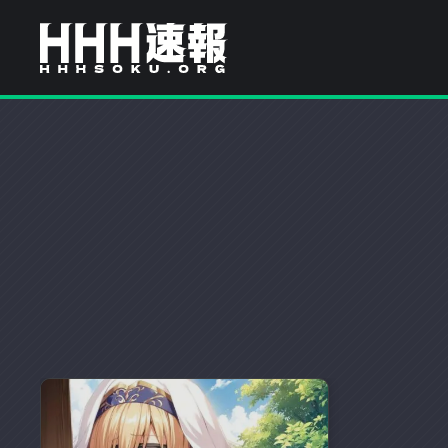
H
H
H
H
H
速
報
H
は
流
行
速
り
の
報
ア
ニ
メ
や
ゲ
ー
ム