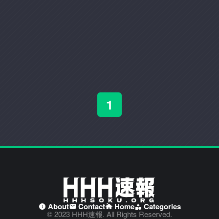
1
About
Contact
Home
Categories
© 2023 HHH速報. All Rights Reserved.