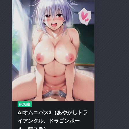
の
二
次
創
作
エ
ロ
動
画
や
エ
ロ
漫
画
を
HCG集
多
AIオムニバス3（あやかしトラ
く
イアングル、ドラゴンボー
取