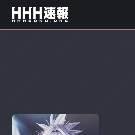
H
H
H
H
H
速
報
H
は
流
行
速
り
の
報
ア
ニ
メ
や
ゲ
ー
ム