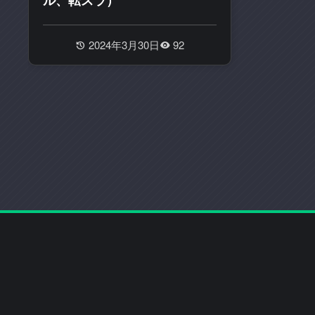
ル、転スラ）
り
扱
っ
2024年3月30日
92
て
い
る
ま
と
め
サ
イ
ト
で
す
｡