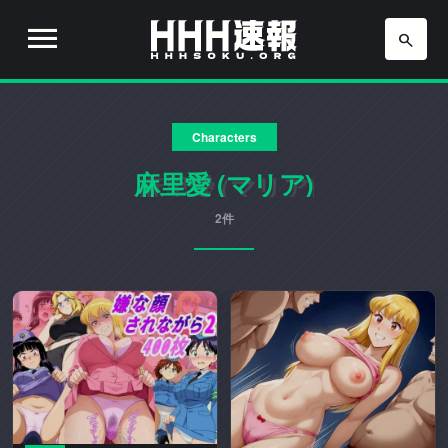
H
H
H
H
H
速
Characters
H
報
は
麻里愛 (マリア)
速
流
行
2件
報
り
の
ア
ニ
メ
や
ゲ
ー
ム
の