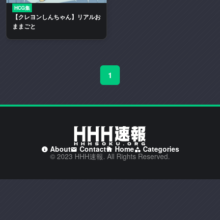
二
HCG集
【クレヨンしんちゃん】リアルお
次
ままごと
創
作
エ
ロ
1
動
画
や
エ
ロ
漫
画
About
Contact
Home
Categories
を
© 2023 HHH速報. All Rights Reserved.
多
く
取
り
扱