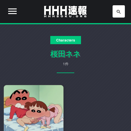
H
H
H
H
H
速
Characters
H
報
は
桜田ネネ
速
流
行
1件
報
り
の
ア
ニ
メ
や
ゲ
ー
ム
の