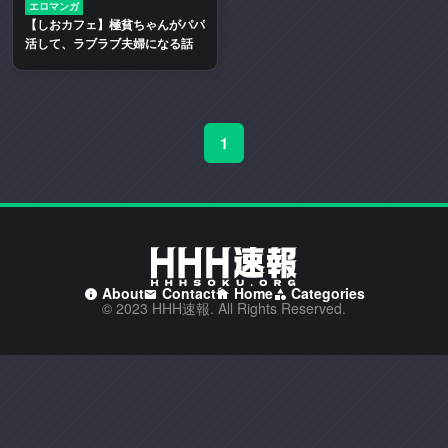
エロマンガ
二
【しおカフェ】極貧ちゃんがパパ
次
活して、ラブラブ夫婦になる話
創
作
エ
ロ
1
動
画
や
エ
ロ
漫
画
About
Contact
Home
Categories
© 2023 HHH速報. All Rights Reserved.
を
多
く
取
り
扱