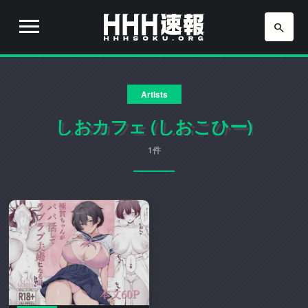
H
H
H
H
H
速
Artists
H
報
は
しおカフェ (しおこひー)
速
流
行
1件
報
り
の
ア
ニ
メ
や
ゲ
ー
ム
の