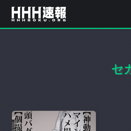
H
H
H
H
H
速
報
H
は
流
セ
行
速
り
の
報
ア
ニ
メ
や
ゲ
ー
ム