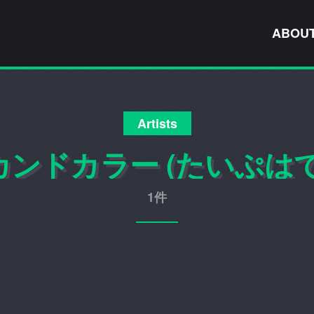
ABOU
Artists
カンドカラー (たいぷはて
1件