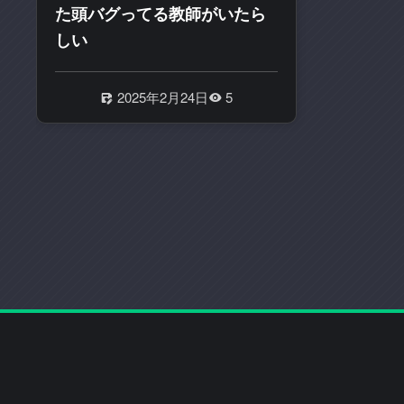
り
た頭バグってる教師がいたら
扱
しい
っ
て
い
2025年2月24日
5
る
ま
と
め
サ
イ
ト
で
す
｡