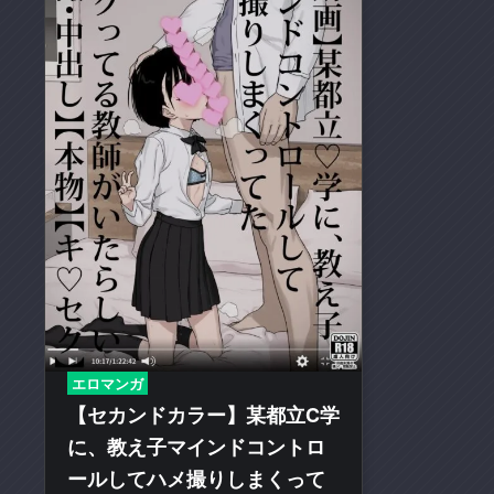
の
二
次
創
作
エ
ロ
動
画
や
エ
ロ
漫
画
エロマンガ
を
【セカンドカラー】某都立C学
多
に、教え子マインドコントロ
く
取
ールしてハメ撮りしまくって