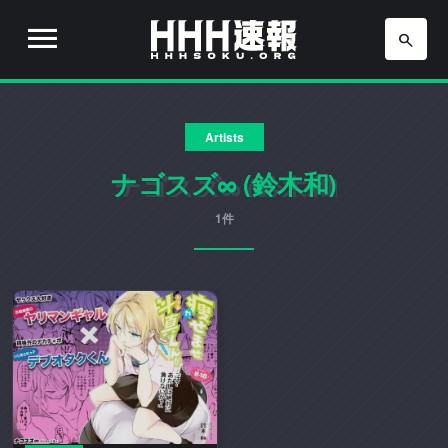
H
H
H
H
H
速
Artists
H
報
は
ナゴスズ∞ (鈴木和)
速
流
行
1件
報
り
の
ア
ニ
メ
や
ゲ
ー
ム
の