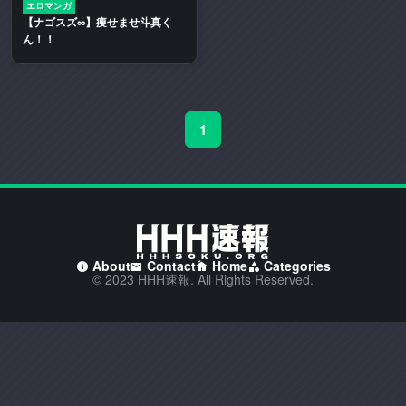
エロマンガ
二
【ナゴスズ∞】痩せませ斗真く
次
ん！！
創
作
エ
ロ
1
動
画
や
エ
ロ
漫
画
About
Contact
Home
Categories
© 2023 HHH速報. All Rights Reserved.
を
多
く
取
り
扱