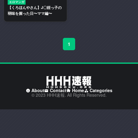
エロマンガ
二
【くろほんやさん】J〇姪っ子の
次
弱味を握った日〜ママ編〜
創
作
エ
ロ
1
動
画
や
エ
ロ
漫
画
About
Contact
Home
Categories
© 2023 HHH速報. All Rights Reserved.
を
多
く
取
り
扱