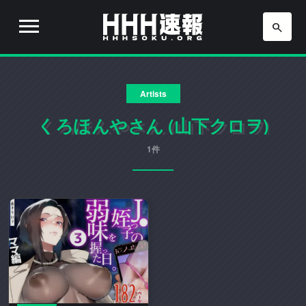
H
H
H
H
H
速
Artists
H
報
は
くろほんやさん (山下クロヲ)
速
流
行
1件
報
り
の
ア
ニ
メ
や
ゲ
ー
ム
の