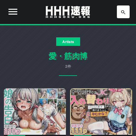
H
H
H
H
H
速
Artists
H
報
は
愛・筋肉博
速
流
行
2件
報
り
の
ア
ニ
メ
や
ゲ
ー
ム
の