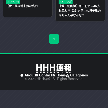
エロマンガ
エロマンガ
二
【愛・筋肉博】娘の告白
【愛・筋肉博】キモおじ⇔JK入
次
れ替わり【2】クラスの男子誰の
創
赤ちゃん孕むかな？
作
エ
ロ
動
1
画
や
エ
ロ
漫
画
About
Contact
Home
Categories
を
© 2023 HHH速報. All Rights Reserved.
多
く
取
り
扱