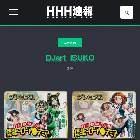
H
H
H
H
H
速
Artists
H
報
は
DJart_ISUKO
速
流
行
3件
報
り
の
ア
ニ
メ
や
ゲ
ー
ム
の