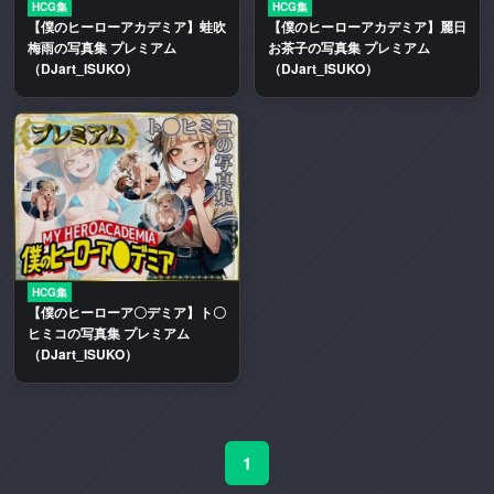
HCG集
HCG集
二
【僕のヒーローアカデミア】蛙吹
【僕のヒーローアカデミア】麗日
次
梅雨の写真集 プレミアム
お茶子の写真集 プレミアム
創
（DJart_ISUKO）
（DJart_ISUKO）
作
エ
ロ
動
画
や
エ
ロ
HCG集
漫
【僕のヒーローア〇デミア】ト〇
画
ヒミコの写真集 プレミアム
を
（DJart_ISUKO）
多
く
取
り
1
扱