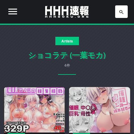
H
H
H
H
H
速
Artists
H
報
は
ショコラテ (一葉モカ)
速
流
行
4件
報
り
の
ア
ニ
メ
や
ゲ
ー
ム
の