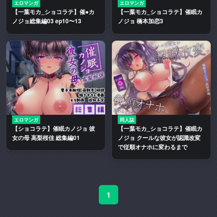
エロマンガ
エロマンガ
二
【一葉モカ_ショコラテ】催●カ
【一葉モカ_ショコラテ】催眠カ
次
ノジョ総集編03 ep10〜13
ノジョ 橋本加恋3
創
作
エ
ロ
動
画
や
エ
ロ
エロマンガ
同人誌
【ショコラテ】催眠カノジョ 彼
【一葉モカ_ショコラテ】催眠カ
漫
女の母 高梨桜佳 総集編01
ノジョ クールな彼女が認識改変
画
で従順オナホに変わるまで
を
多
く
取
1
り
扱