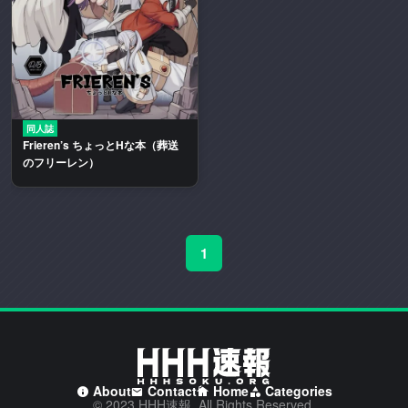
二
次
創
作
エ
ロ
同人誌
動
Frieren’s ちょっとHな本（葬送
画
のフリーレン）
や
エ
ロ
漫
1
画
を
多
く
取
り
About
Contact
Home
Categories
扱
© 2023 HHH速報. All Rights Reserved.