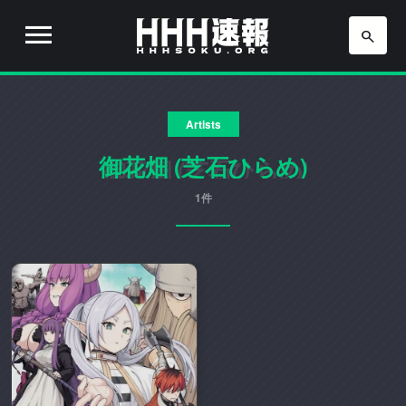
H
H
H
H
H
速
Artists
H
報
は
御花畑 (芝石ひらめ)
速
流
行
1件
報
り
の
ア
ニ
メ
や
ゲ
ー
ム
の