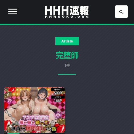
H
H
H
H
H
速
Artists
H
報
は
完堕師
速
流
行
1件
報
り
の
ア
ニ
メ
や
ゲ
ー
ム
の