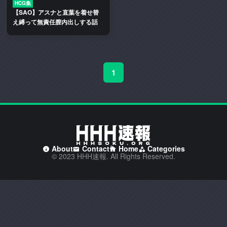
HCG集
二
【SAO】アスナと直葉を着せ替
次
え縛って無責任膣内出しする話
創
作
エ
ロ
1
動
画
や
エ
ロ
漫
画
About
Contact
Home
Categories
© 2023 HHH速報. All Rights Reserved.
を
多
く
取
り
扱