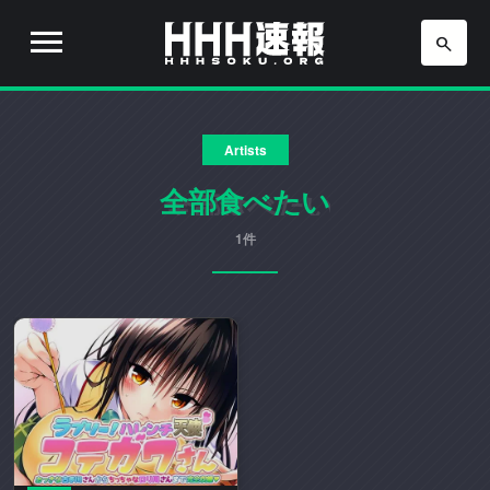
H
H
H
H
H
速
Artists
H
報
は
全部食べたい
速
流
行
1件
報
り
の
ア
ニ
メ
や
ゲ
ー
ム
の