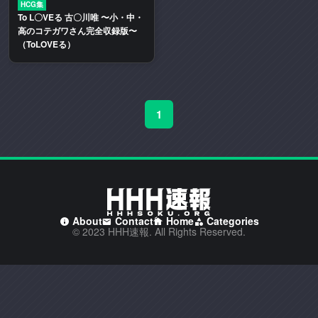
HCG集
二
To L〇VEる 古〇川唯 〜小・中・
次
高のコテガワさん完全収録版〜
創
（ToLOVEる）
作
エ
ロ
動
1
画
や
エ
ロ
漫
画
About
Contact
Home
Categories
を
© 2023 HHH速報. All Rights Reserved.
多
く
取
り
扱