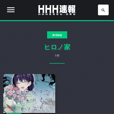
H
H
H
H
H
速
Artists
H
報
は
ヒロノ家
速
流
行
1件
報
り
の
ア
ニ
メ
や
ゲ
ー
ム
の