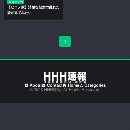
エロマンガ
二
【ヒロノ家】清楚な彼女の乱れた
次
姿が見てみたい
創
作
エ
ロ
1
動
画
や
エ
ロ
漫
画
About
Contact
Home
Categories
© 2023 HHH速報. All Rights Reserved.
を
多
く
取
り
扱