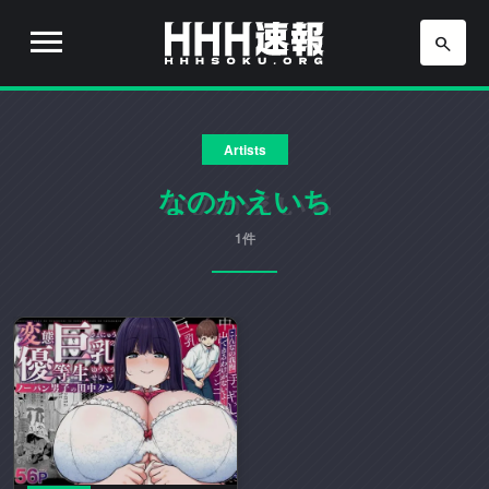
H
H
H
H
H
速
Artists
H
報
は
なのかえいち
速
流
行
1件
報
り
の
ア
ニ
メ
や
ゲ
ー
ム
の