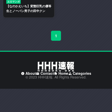
エロマンガ
二
【なのかえいち】変態巨乳の優等
次
生とノーパン男子の田中クン
創
作
エ
ロ
1
動
画
や
エ
ロ
漫
画
About
Contact
Home
Categories
© 2023 HHH速報. All Rights Reserved.
を
多
く
取
り
扱