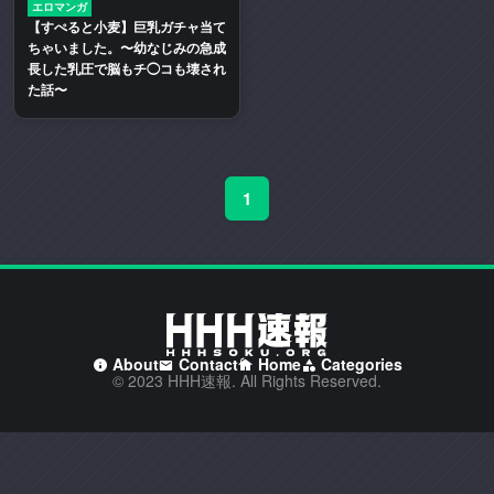
エロマンガ
二
【すぺると小麦】巨乳ガチャ当て
次
ちゃいました。〜幼なじみの急成
創
長した乳圧で脳もチ◯コも壊され
た話〜
作
エ
ロ
動
画
1
や
エ
ロ
漫
画
を
About
Contact
Home
Categories
多
© 2023 HHH速報. All Rights Reserved.
く
取
り
扱