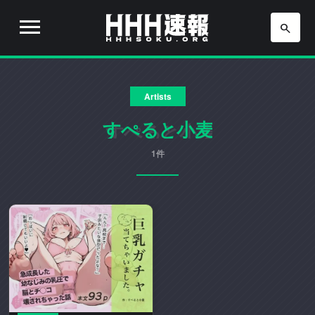
H
H
H
H
H
速
Artists
H
報
は
すぺると小麦
速
流
行
1件
報
り
の
ア
ニ
メ
や
ゲ
ー
ム
の